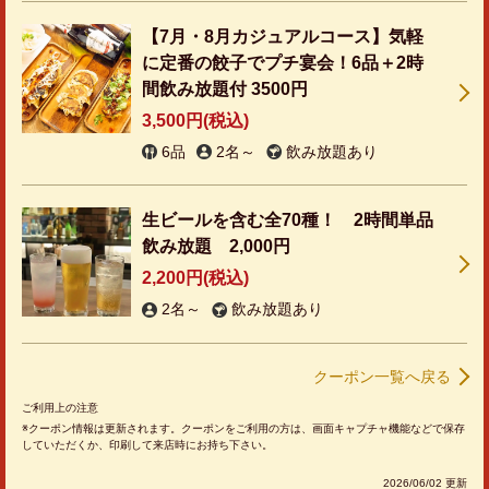
この店舗情報をシェアする
【7月・8月カジュアルコース】気軽
に定番の餃子でプチ宴会！6品＋2時
【日月火水木17時から19時限定★】時間内は何度でも200
円！レモンサワー・ジムハイ・タコハイ♪ | 365
間飲み放題付 3500円
GYOZABAR 大通り池上町店 【個室/貸切/宴会】
3,500円
(税込)
栃木県宇都宮市池上町1-1 1F
6品
2名～
飲み放題あり
https://365ikegamicho.owst.jp/coupons/214791449
お店情報をコピー
生ビールを含む全70種！ 2時間単品
飲み放題 2,000円
2,200円
(税込)
2名～
飲み放題あり
閉じる
クーポン一覧へ戻る
ご利用上の注意
クーポン情報は更新されます。クーポンをご利用の方は、画面キャプチャ機能などで保存
していただくか、印刷して来店時にお持ち下さい。
2026/06/02 更新