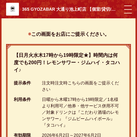
365 GYOZABAR 大通り池上町店 【個室/貸切/宴会】
この画面をお店にご提示ください。
【日月火水木17時から19時限定★】時間内は何
度でも200円！レモンサワー・ジムハイ・タコハ
イ♪
提示条件
注文時注文時こちらの画面をご提示くだ
さい
利用条件
日曜から木曜17時から19時限定／1名様
より利用可／他券・他サービス併用不可
／対象ドリンクは『こだわり酒場のレモ
ンサワー』『ジムビームハイボール』
『タコハイ』
有効期限
2026年6月2日～2027年6月2日